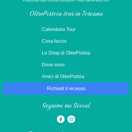
Finanziato dall’Unione europea – Next Generation EU
OltrePistoia tour in Toscana
Calendario Tour
Cosa faccio
Lo Shop di OltrePistoia
Dove sono
Amici di OltrePistoia
Richiedi il recesso
Seguimi sui Social