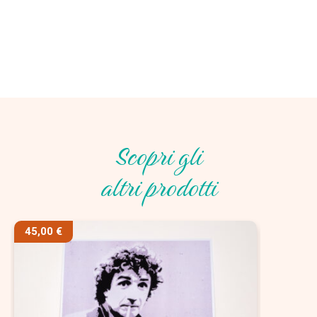
Scopri gli
altri prodotti
45,00
€
90,00
€