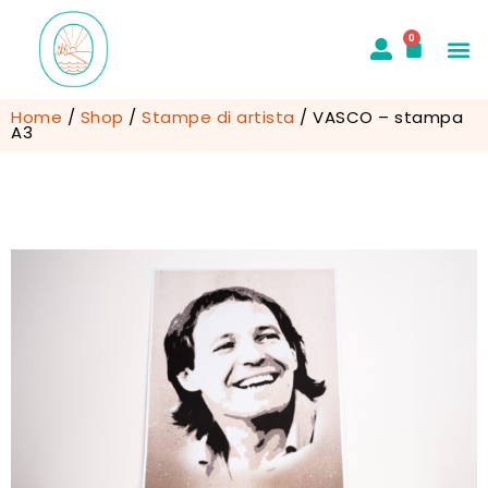
0
Home
/
Shop
/
Stampe di artista
/ VASCO – stampa
A3