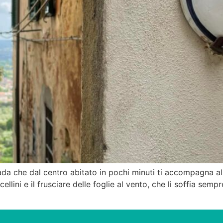
ada che dal centro abitato in pochi minuti ti accompagna a
cellini e il frusciare delle foglie al vento, che lì soffia semp