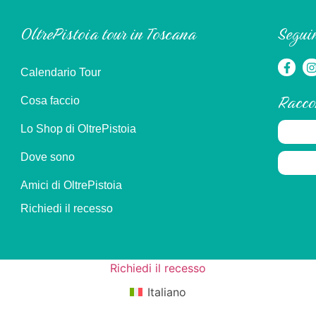
OltrePistoia tour in Toscana
Seguim
Calendario Tour
Racco
Cosa faccio
Lo Shop di OltrePistoia
Dove sono
Amici di OltrePistoia
Richiedi il recesso
Richiedi il recesso
Italiano