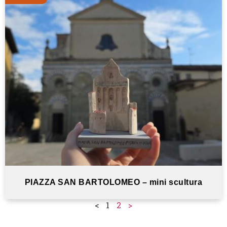
PIAZZA SAN BARTOLOMEO – mini scultura
<
1
2
>