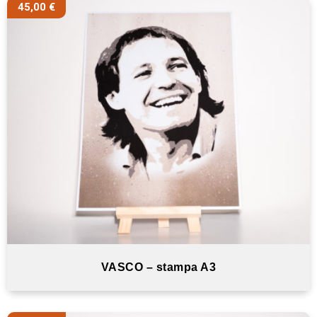
45,00
€
VASCO – stampa A3