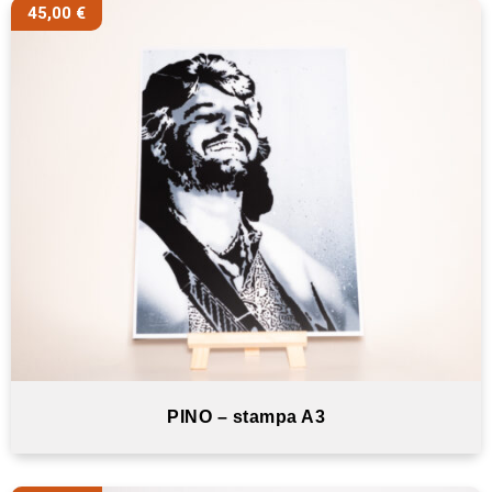
45,00
€
PINO – stampa A3