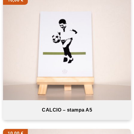
10,00
€
CALCIO – stampa A5
10,00
€