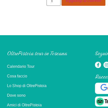
Aggiungi al carrello
OltrePistoia tour in Toscana
Seguim
Calendario Tour
Racco
Cosa faccio
Lo Shop di OltrePistoia
Dove sono
Amici di OltrePistoia